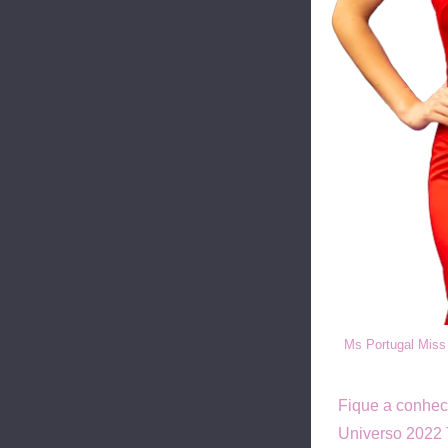
Ms Portugal Miss
Fique a conhec
Universo 2022 