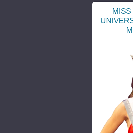
MISS
UNIVERS
M