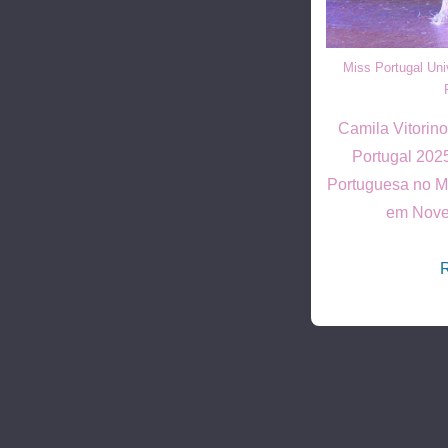
Miss Portugal Uni
Camila Vitorino
Portugal 2025
Portuguesa no Mi
em Nove
R