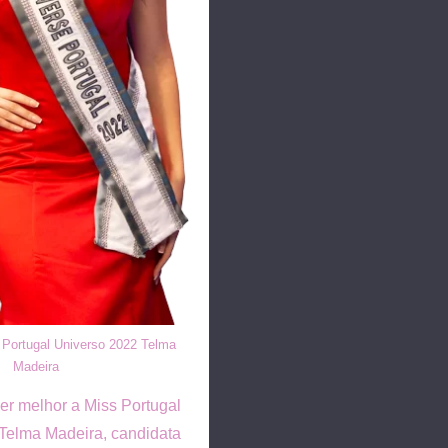
 Portugal Universo 2022 Telma
Madeira
er melhor a Miss Portugal
Telma Madeira, candidata