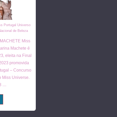
s Portugal Universo
acional de Beleza
MACHETE Miss
arina Machete é
, eleita na Final
 2023 promovida
tugal – Concurso
o Miss Universe.
28 …
»