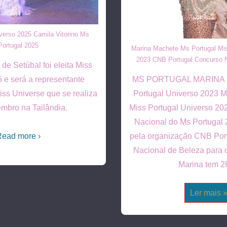
verso 2025 Camila Vitorino Ms
Portugal 2025
Marina Machete Ms Portugal Mis
2023 CNB Portugal Concurso N
 de Setúbal foi eleita Miss
MS PORTUGAL MARINA 
 e será a representante
Portugal Universo 2023 M
ss Universe que se realiza
Miss Portugal Universo 2023
mbro na Tailândia.
Nacional do Ms Portugal
pela organização CNB Por
ead more ›
Nacional de Beleza para 
Marina tem 
Miss
Ler mais 
Portugal
Universo
2023
Marina