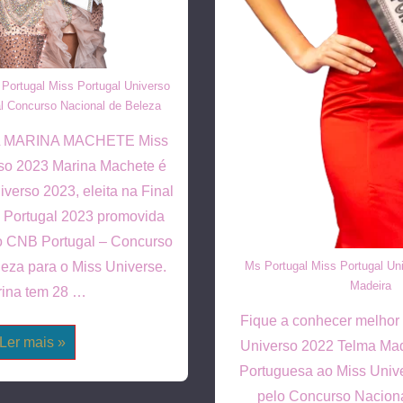
Portugal Miss Portugal Universo
l Concurso Nacional de Beleza
 MARINA MACHETE Miss
rso 2023 Marina Machete é
iverso 2023, eleita na Final
 Portugal 2023 promovida
o CNB Portugal – Concurso
eza para o Miss Universe.
Ms Portugal Miss Portugal Un
Madeira
ina tem 28 …
Fique a conhecer melhor 
Miss
Ler mais »
Universo 2022 Telma Mad
Portugal
Universo
Portuguesa ao Miss Univ
2023
Marina
pelo Concurso Naciona