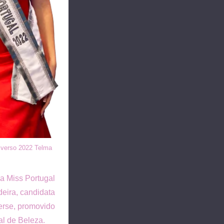
iverso 2022 Telma
a Miss Portugal
eira, candidata
erse, promovido
l de Beleza.